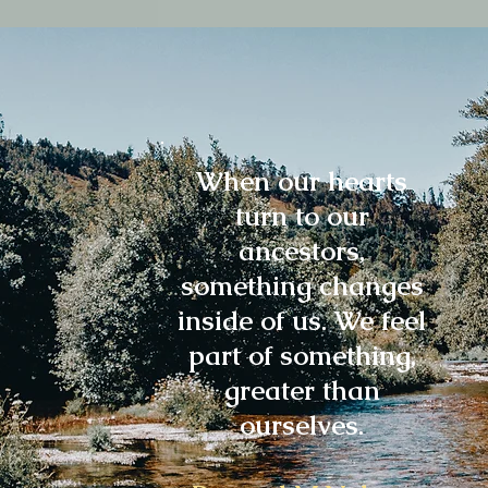
When our hearts
turn to our
ancestors,
something changes
inside of us. We feel
part of something,
greater than
ourselves.