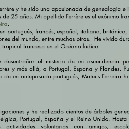
errère y he sido una apasionada de genealogía e 
s de 25 años.
Mi apellido Ferrère es el exónimo fr
eira
.
gen portugués, francés, español, italiano, británic
iones del mundo, entre muchas otras.
He vivido dur
a tropical francesa en el Océano Índico.
 desentrañar el misterio de mi ascendencia po
ores y más allá, a Portugal, España y Flandes. 
a de mi antepasado portugués, Mateus Ferreira hac
gaciones y he realizado cientos de árboles genea
élgica, Portugal, España y el Reino Unido.
Hasta
o actividades voluntarias con amigos, esco