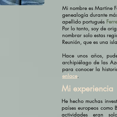
Mi nombre es Martine F
genealogía durante má
apellido portugués
Ferr
Por lo tanto, soy de ori
nombrar solo estas reg
Reunión, que es una isl
Hace unos años, pude
archipiélago de las Az
para conocer la histori
enlace
.
Mi experiencia
He hecho muchas investi
países europeos como B
actividades eran sol