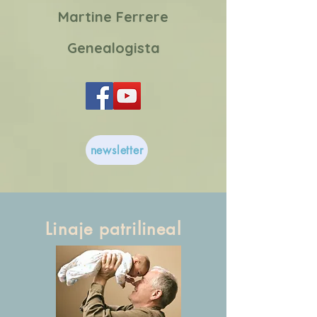
Martine Ferrere
Genealogista
newsletter
Linaje patrilineal